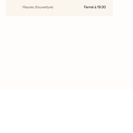
Heures d'ouverture:
Fermé à
19:30
©2025 Droit d’auteur Vacheron Constantin
Contactez-nous
FAQ