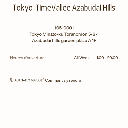
Tokyo
TimeVallée Azabudai Hills
105-0001
Tokyo
Minato-ku
Toranomon 5-8-1
Azabudai hills garden plaza A 1F
Heures d'ouverture:
All Week
11:00
-
20:00
Link Opens in New Tab
Comment s'y rendre
+81 3-4577-6788