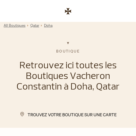
Skip to content
Lien vers le site de l'entreprise
Return to Nav
All Boutiques
Qatar
Doha
BOUTIQUE
Retrouvez ici toutes les
Boutiques Vacheron
Constantin à Doha, Qatar
TROUVEZ VOTRE BOUTIQUE SUR UNE CARTE