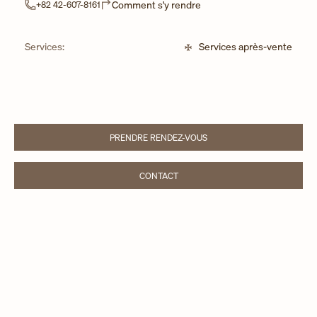
Link Opens in New Tab
Comment s'y rendre
+82 42-607-8161
Services:
Services après-vente
PRENDRE RENDEZ-VOUS
LINK OPENS IN NEW TAB
CONTACT
LINK OPENS IN NEW TAB