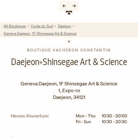
Skip to content
Lien vers le site de l'entreprise
Return to Nav
All Boutiques
Corée du Sud
Daejeon
Geneva Daejeon, 1F Shinsegae Art & Science
BOUTIQUE VACHERON CONSTANTIN
Daejeon
Shinsegae Art & Science
Geneva Daejeon, 1F Shinsegae Art & Science
1, Expo-ro
Daejeon
,
34121
Jour de la semaine
Horaires
Heures d'ouverture:
Mon - Thu
10:30
-
20:00
Fri - Sun
10:30
-
20:30