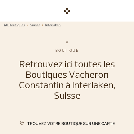
Skip to content
Lien vers le site de l'entreprise
Return to Nav
All Boutiques
Suisse
Interlaken
BOUTIQUE
Retrouvez ici toutes les
Boutiques Vacheron
Constantin à Interlaken,
Suisse
TROUVEZ VOTRE BOUTIQUE SUR UNE CARTE