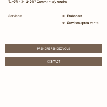
Link Opens in New Tab
Comment s'y rendre
+971 4 341 2424
Services:
Embosser
Services après-vente
PRENDRE RENDEZ-VOUS
LINK OPENS IN NEW TAB
CONTACT
LINK OPENS IN NEW TAB