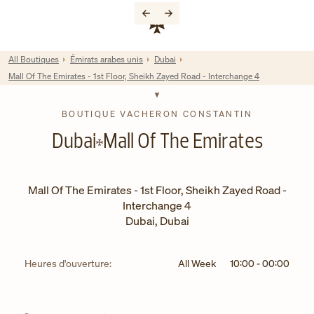
Skip to content
Lien vers le site de l'entreprise
Return to Nav
All Boutiques
Émirats arabes unis
Dubai
Mall Of The Emirates - 1st Floor, Sheikh Zayed Road - Interchange 4
BOUTIQUE VACHERON CONSTANTIN
Dubai
Mall Of The Emirates
Mall Of The Emirates - 1st Floor, Sheikh Zayed Road -
Interchange 4
Dubai
,
Dubai
Heures d'ouverture:
All Week
10:00
-
00:00