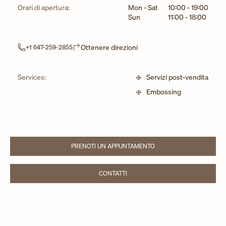
Giorno della settimana
Ore
Orari di apertura:
Mon - Sat
10:00
-
19:00
Sun
11:00
-
18:00
Link Opens in New Tab
Ottenere direzioni
+1 647-259-2855
Services:
Servizi post-vendita
Embossing
PRENOTI UN APPUNTAMENTO
LINK OPENS IN NEW TAB
CONTATTI
LINK OPENS IN NEW TAB