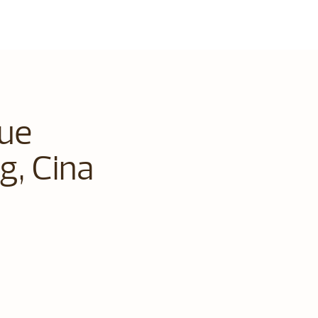
que
g, Cina