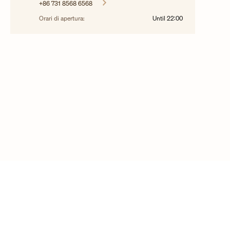
+86 731 8568 6568
Orari di apertura:
Until
22:00
©2025 Vacheron Constantin - tutti i diritti sono riservati
Contattaci
Domande frequenti