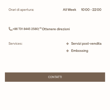
Orari di apertura:
All Week
10:00
-
22:00
Link Opens in New Tab
Ottenere direzioni
+86 731 8445 2580
Services:
Servizi post-vendita
Embossing
CONTATTI
LINK OPENS IN NEW TAB