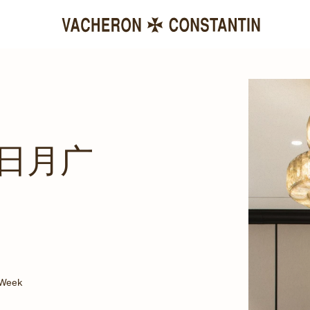
F日月广
 Week