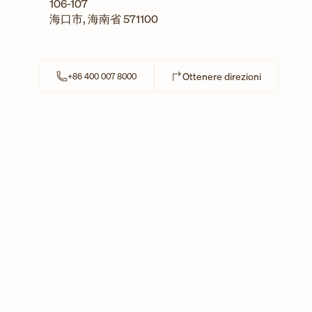
106-107
海口市
,
海南省
571100
Link Opens 
Ottenere direzioni
+86 400 007 8000