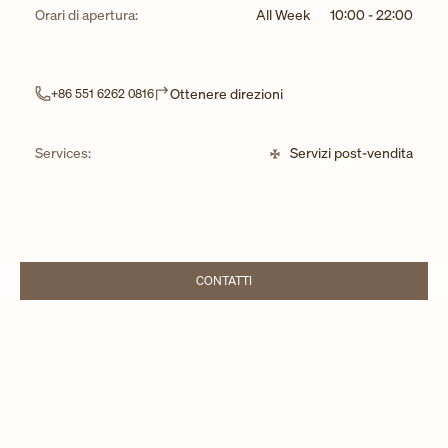
Orari di apertura:
All Week
10:00
-
22:00
Link Opens in New Tab
Ottenere direzioni
+86 551 6262 0816
Services:
Servizi post-vendita
CONTATTI
LINK OPENS IN NEW TAB