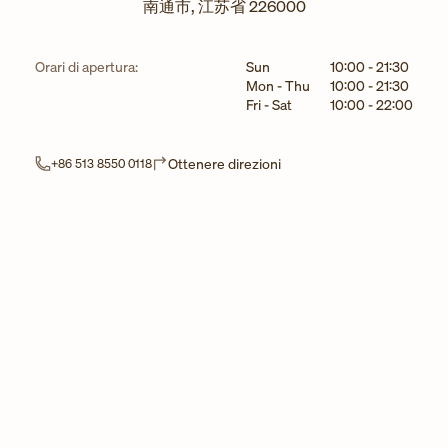
南通市
,
江苏省
226000
Giorno della settimana
Ore
Orari di apertura:
Sun
10:00
-
21:30
Mon - Thu
10:00
-
21:30
Fri - Sat
10:00
-
22:00
Link Opens in New Tab
Ottenere direzioni
+86 513 8550 0118