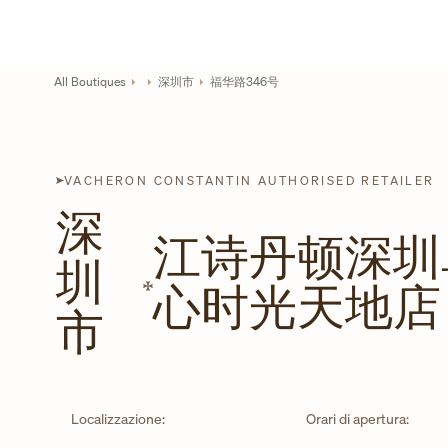
Skip to content
Link al sito aziendale
Return to Nav
All Boutiques
深圳市
福华路346号
VACHERON CONSTANTIN AUTHORISED RETAILER
深
江诗丹顿深圳
圳
心时光天地店
市
Localizzazione:
Orari di apertura: