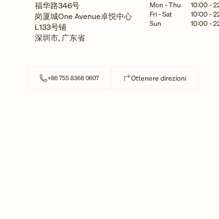
Giorno della settimana
福华路346号
Mon - Thu
10:00
-
2
Fri - Sat
10:00
-
2
岗厦城One Avenue卓悦中心
Sun
10:00
-
2
L133号铺
深圳市
,
广东省
Link Opens
Ottenere direzioni
+86 755 8368 0607