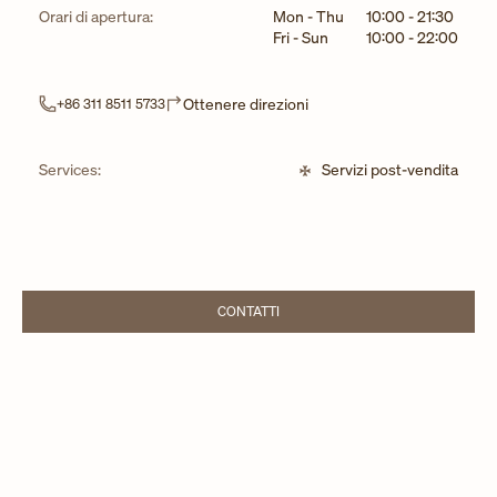
Giorno della settimana
Ore
Orari di apertura:
Mon - Thu
10:00
-
21:30
Fri - Sun
10:00
-
22:00
Link Opens in New Tab
Ottenere direzioni
+86 311 8511 5733
Services:
Servizi post-vendita
CONTATTI
LINK OPENS IN NEW TAB