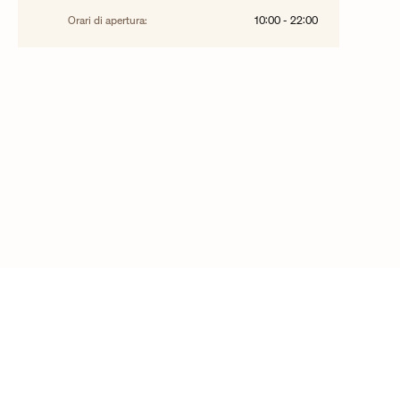
Orari di apertura:
10:00
-
22:00
©2025 Vacheron Constantin - tutti i diritti sono riservati
Contattaci
Domande frequenti