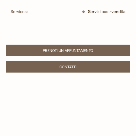
Services:
Servizi post-vendita
PRENOTI UN APPUNTAMENTO
LINK OPENS IN NEW TAB
CONTATTI
LINK OPENS IN NEW TAB