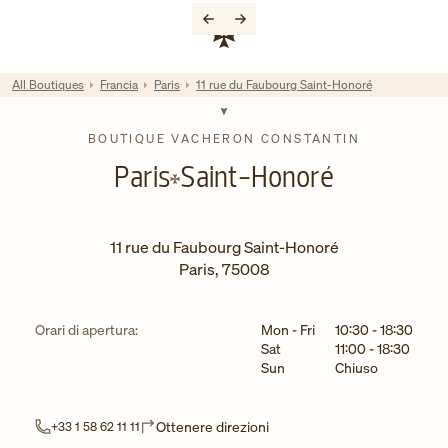
Skip to content
Link al sito aziendale
Return to Nav
All Boutiques
Francia
Paris
11 rue du Faubourg Saint-Honoré
BOUTIQUE VACHERON CONSTANTIN
Paris
Saint-Honoré
11 rue du Faubourg Saint-Honoré
Paris
,
75008
Giorno della settimana
Ore
Orari di apertura:
Mon - Fri
10:30
-
18:30
Sat
11:00
-
18:30
Sun
Chiuso
Link Opens in New Tab
Ottenere direzioni
+33 1 58 62 11 11