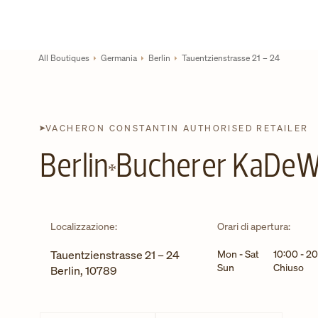
Skip to content
Link al sito aziendale
Return to Nav
All Boutiques
Germania
Berlin
Tauentzienstrasse 21 – 24
VACHERON CONSTANTIN AUTHORISED RETAILER
Berlin
Bucherer KaDeWe
Localizzazione:
Orari di apertura:
Giorno della settimana
Tauentzienstrasse 21 – 24
Mon - Sat
10:00
-
20
Sun
Chiuso
Berlin
,
10789