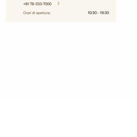
+81 78-333-7000
Orari di apertura:
10:30
-
19:30
©2025 Vacheron Constantin - tutti i diritti sono riservati
Contattaci
Domande frequenti