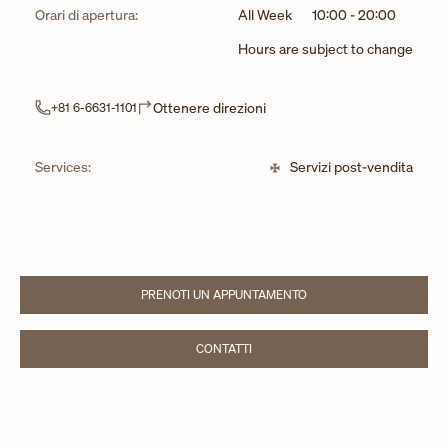
Orari di apertura:
All Week
10:00
-
20:00
Hours are subject to change
Link Opens in New Tab
Ottenere direzioni
+81 6-6631-1101
Services:
Servizi post-vendita
PRENOTI UN APPUNTAMENTO
LINK OPENS IN NEW TAB
CONTATTI
LINK OPENS IN NEW TAB