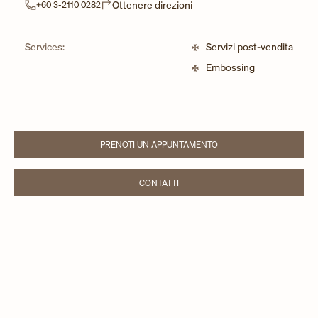
Link Opens in New Tab
Ottenere direzioni
+60 3-2110 0282
Services:
Servizi post-vendita
Embossing
PRENOTI UN APPUNTAMENTO
LINK OPENS IN NEW TAB
CONTATTI
LINK OPENS IN NEW TAB