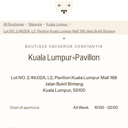
Skip to content
Link al sito aziendale
Return to Nav
All Boutiques
Malaysia
Kuala Lumpur
Lot NO. 2.46.02A, L2, Pavilion Kuala Lumpur Mall 168 Jalan Bukit Bintang
BOUTIQUE VACHERON CONSTANTIN
Kuala Lumpur
Pavilion
Lot NO. 2.46.02A, L2, Pavilion Kuala Lumpur Mall 168
Jalan Bukit Bintang
Kuala Lumpur
,
55100
Orari di apertura:
All Week
10:00
-
22:00