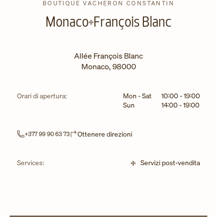
BOUTIQUE VACHERON CONSTANTIN
Monaco
François Blanc
Allée François Blanc
Monaco
,
98000
Giorno della settimana
Ore
Orari di apertura:
Mon - Sat
10:00
-
19:00
Sun
14:00
-
19:00
Link Opens in New Tab
Ottenere direzioni
+377 99 90 63 73
Services:
Servizi post-vendita