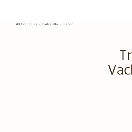
Skip to content
Link al sito aziendale
Return to Nav
All Boutiques
Portogallo
Lisbon
Tr
Vac