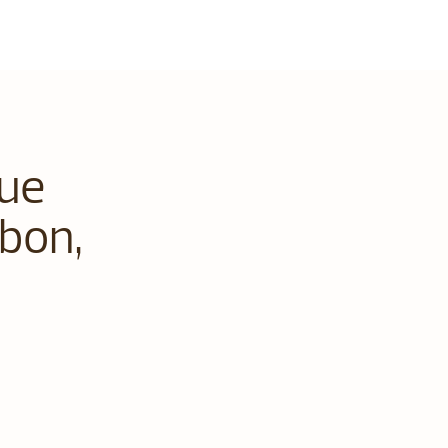
que
bon,