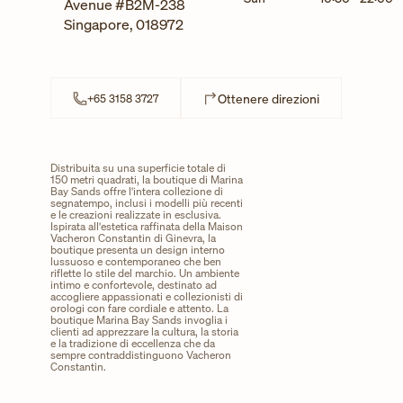
Avenue #B2M-238
Singapore
,
018972
Link Opens in 
Ottenere direzioni
+65 3158 3727
Distribuita su una superficie totale di
150 metri quadrati, la boutique di Marina
Bay Sands offre l'intera collezione di
segnatempo, inclusi i modelli più recenti
e le creazioni realizzate in esclusiva.
Ispirata all'estetica raffinata della Maison
Vacheron Constantin di Ginevra, la
boutique presenta un design interno
lussuoso e contemporaneo che ben
riflette lo stile del marchio. Un ambiente
intimo e confortevole, destinato ad
accogliere appassionati e collezionisti di
orologi con fare cordiale e attento. La
boutique Marina Bay Sands invoglia i
clienti ad apprezzare la cultura, la storia
e la tradizione di eccellenza che da
sempre contraddistinguono Vacheron
Constantin.