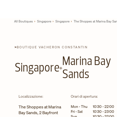
Skip to content
Link al sito aziendale
Return to Nav
All Boutiques
Singapore
Singapore
The Shoppes at Marina Bay Sa
BOUTIQUE VACHERON CONSTANTIN
Marina Bay
Singapore
Sands
Localizzazione:
Orari di apertura:
Giorno della settimana
Ore
The Shoppes at Marina
Mon - Thu
10:30
-
22:00
Fri - Sat
10:30
-
23:00
Bay Sands, 2 Bayfront
Sun
10:30
-
22:00