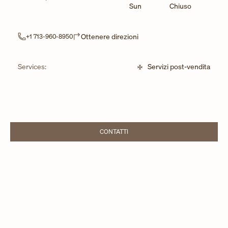
Sun
Chiuso
Link Opens in New Tab
Ottenere direzioni
+1 713-960-8950
Services:
Servizi post-vendita
CONTATTI
LINK OPENS IN NEW TAB