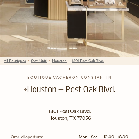
All Boutiques
Stati Uniti
Houston
1801 Post Oak Blvd.
BOUTIQUE VACHERON CONSTANTIN
Houston – Post Oak Blvd.
1801 Post Oak Blvd.
Houston
,
TX
77056
Giorno della settimana
Ore
Orari di apertura:
Mon - Sat
10:00
-
18:00