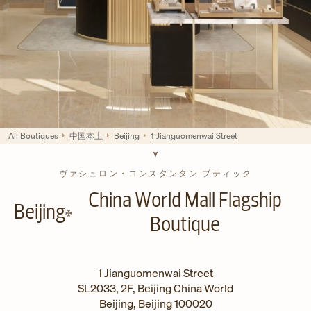
All Boutiques
中国本土
Beijing
1 Jianguomenwai Street
ヴァシュロン・コンスタンタン ブティック
China World Mall Flagship
Beijing
Boutique
1 Jianguomenwai Street
SL2033, 2F, Beijing China World
Beijing
,
Beijing
100020