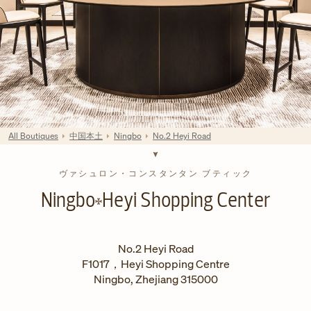
All Boutiques
中国本土
Ningbo
No.2 Heyi Road
ヴァシュロン・コンスタンタン ブティック
Ningbo
Heyi Shopping Center
No.2 Heyi Road
F1017，Heyi Shopping Centre
Ningbo
,
Zhejiang
315000