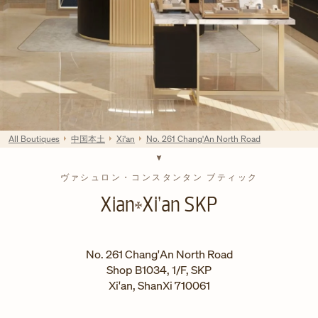
All Boutiques
中国本土
Xi'an
No. 261 Chang'An North Road
ヴァシュロン・コンスタンタン ブティック
Xian
Xi’an SKP
No. 261 Chang'An North Road
Shop B1034, 1/F, SKP
Xi'an
,
ShanXi
710061