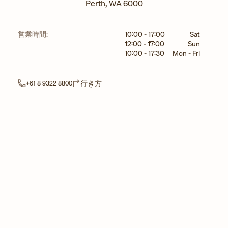
Perth
,
WA
6000
曜日
時間
営業時間:
10:00
-
17:00
Sat
12:00
-
17:00
Sun
10:00
-
17:30
Mon - Fri
Link Opens in New Tab
行き方
+61 8 9322 8800