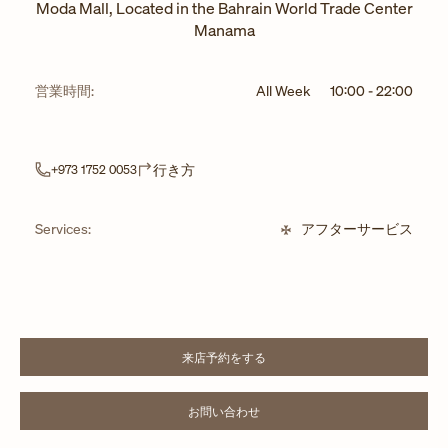
Moda Mall, Located in the Bahrain World Trade Center
Manama
営業時間:
All Week
10:00
-
22:00
Link Opens in New Tab
行き方
+973 1752 0053
Services:
アフターサービス
来店予約をする
LINK OPENS IN NEW TAB
お問い合わせ
LINK OPENS IN NEW TAB