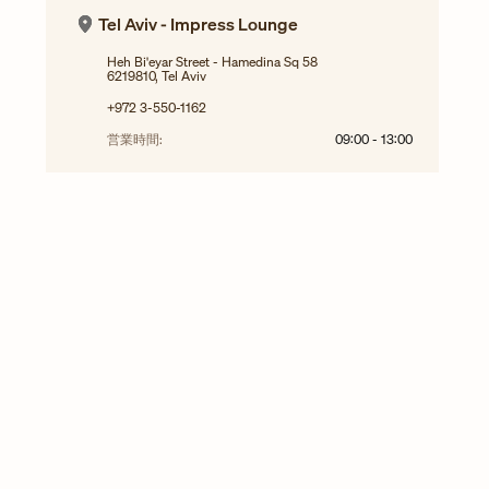
Tel Aviv - Impress Lounge
Heh Bi'eyar Street - Hamedina Sq 58
6219810, Tel Aviv
+972 3-550-1162
営業時間:
09:00
-
13:00