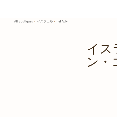
Skip to content
コーポレートサイトへのリンク
Return to Nav
All Boutiques
イスラエル
Tel Aviv
イスラ
ン・