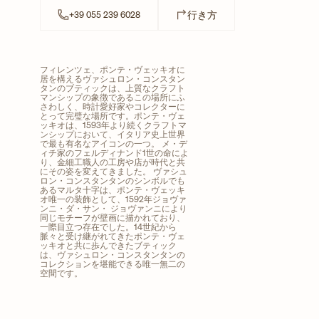
Link Opens in New Tab
行き方
+39 055 239 6028
フィレンツェ、ポンテ・ヴェッキオに
居を構えるヴァシュロン・コンスタン
タンのブティックは、上質なクラフト
マンシップの象徴であるこの場所にふ
さわしく、時計愛好家やコレクターに
とって完璧な場所です。ポンテ・ヴェ
ッキオは、1593年より続くクラフトマ
ンシップにおいて、イタリア史上世界
で最も有名なアイコンの一つ。 メ・デ
ィチ家のフェルディナンド1世の命によ
り、金細工職人の工房や店が時代と共
にその姿を変えてきました。 ヴァシュ
ロン・コンスタンタンのシンボルでも
あるマルタ十字は、ポンテ・ヴェッキ
オ唯一の装飾として、1592年ジョヴァ
ンニ・ダ・サン・ ジョヴァンニにより
同じモチーフが壁画に描かれており、
一際目立つ存在でした。14世紀から
脈々と受け継がれてきたポンテ・ヴェ
ッキオと共に歩んできたブティック
は、ヴァシュロン・コンスタンタンの
コレクションを堪能できる唯一無二の
空間です。