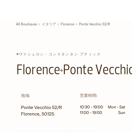
Skip to content
コーポレートサイトへのリンク
Return to Nav
All Boutiques
イタリア
Florence
Ponte Vecchio 52/R
ヴァシュロン・コンスタンタン ブティック
Florence
Ponte Vecchi
地域:
営業時間:
曜日
時間
Ponte Vecchio 52/R
10:30
-
19:00
Mon - Sat
11:00
-
19:00
Sun
Florence
,
50125