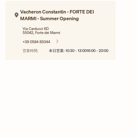
Vacheron Constantin - FORTE DEI
MARMI - Summer Opening
Via Carducci 6D
55042, Forte dei Marmi
+39 0584 85044
営業時間:
本日営業:
10:30
-
13:00
16:00
-
20:00