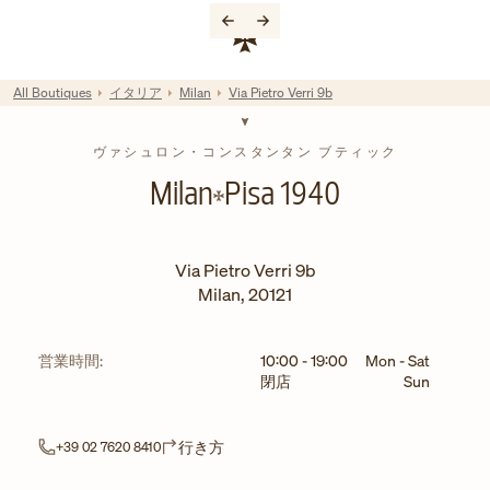
Skip to content
コーポレートサイトへのリンク
Return to Nav
All Boutiques
イタリア
Milan
Via Pietro Verri 9b
ヴァシュロン・コンスタンタン ブティック
Milan
Pisa 1940
Via Pietro Verri 9b
Milan
,
20121
曜日
時間
営業時間:
10:00
-
19:00
Mon - Sat
閉店
Sun
Link Opens in New Tab
行き方
+39 02 7620 8410