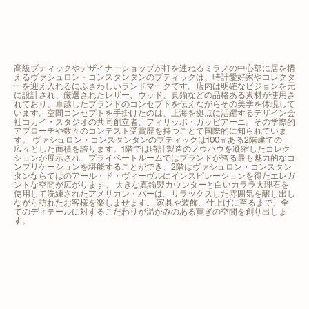
高級ブティックやデザイナーショップが軒を連ねるミラノの中心部に居を構
えるヴァシュロン・コンスタンタンのブティックは、時計愛好家やコレクタ
ーを迎え入れるにふさわしいランドマークです。店内は明確なビジョンを元
に設計され、厳選されたレザー、ウッド、真鍮などの品格ある素材が使用さ
れており、卓越したブランドのコンセプトを伝えながらその美学を体現して
います。空間コンセプトを手掛けたのは、上海を拠点に活躍するデザイン会
社コカイ・スタジオの共同創立者、フィリッポ・ガッビアーニ。その学際的
アプローチや数々のコンテスト受賞歴を持つことで国際的に知られていま
す。 ヴァシュロン・コンスタンタンのブティックは100㎡ある2階建ての
広々とした面積を誇ります。1階では時計製造のノウハウを凝縮したコレク
ションが展示され、プライベートルームではブランドが誇る最も魅力的なコ
ンプリケーションを堪能することができ、2階はヴァシュロン・コンスタン
タンならではのアール・ド・ヴィーヴルにインスピレーションを得たエレガ
ントな空間が広がります。 大きな真鍮製カウンターと白いカララ大理石を
使用して洗練されたアメリカン・バーは、リラックスした雰囲気を醸し出し
ながら訪れたお客様を楽しませます。 家具や装飾、仕上げに至るまで、全
てのディテールに対するこだわりが温かみのある寛ぎの空間を創り出しま
す。