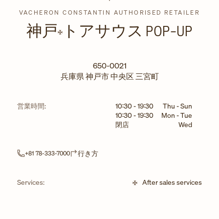
VACHERON CONSTANTIN AUTHORISED RETAILER
神戸
トアサウス POP-UP
650-0021
兵庫県
神戸市
中央区
三宮町
曜日
時間
営業時間:
10:30
-
19:30
Thu - Sun
10:30
-
19:30
Mon - Tue
閉店
Wed
Link Opens in New Tab
行き方
+81 78-333-7000
Services:
After sales services