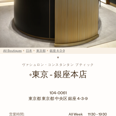
All Boutiques
日本
東京都
銀座 4-3-9
ヴァシュロン・コンスタンタン ブティック
東京 ‐ 銀座本店
104-0061
東京都
東京都
中央区
銀座 4-3-9
営業時間:
All Week
11:30
-
19:30