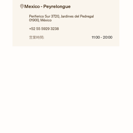
Mexico - Peyrelongue
Periferico Sur 3720, Jardines del Pedregal
01900, México
+52 55 5929 3238
営業時間:
11:00
-
20:00