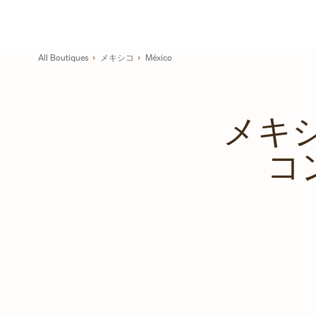
Skip to content
コーポレートサイトへのリンク
Return to Nav
All Boutiques
メキシコ
México
メキシ
コ