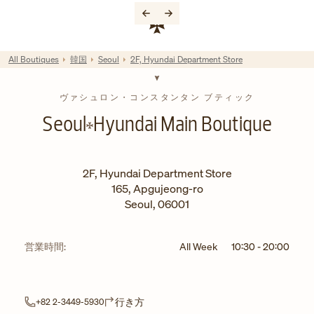
Skip to content
コーポレートサイトへのリンク
Return to Nav
All Boutiques
韓国
Seoul
2F, Hyundai Department Store
ヴァシュロン・コンスタンタン ブティック
Seoul
Hyundai Main Boutique
2F, Hyundai Department Store
165, Apgujeong-ro
Seoul
,
06001
営業時間:
All Week
10:30
-
20:00
Link Opens in New Tab
行き方
+82 2-3449-5930