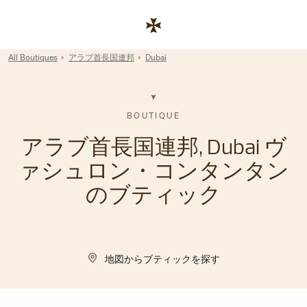
Skip to content
コーポレートサイトへのリンク
Return to Nav
All Boutiques
アラブ首長国連邦
Dubai
BOUTIQUE
アラブ首長国連邦, Dubai ヴ
ァシュロン・コンタンタン
のブティック
地図からブティックを探す