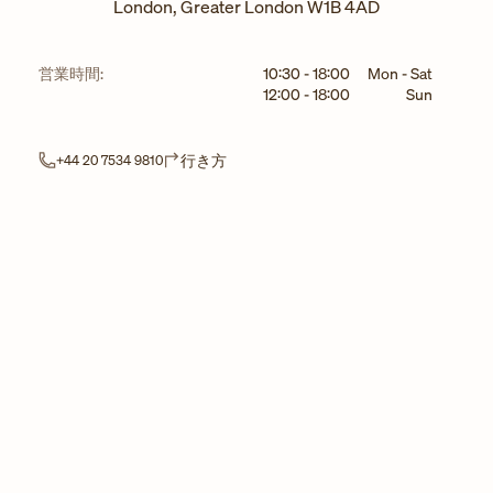
London
,
Greater London
W1B 4AD
曜日
時間
営業時間:
10:30
-
18:00
Mon - Sat
12:00
-
18:00
Sun
Link Opens in New Tab
行き方
+44 20 7534 9810