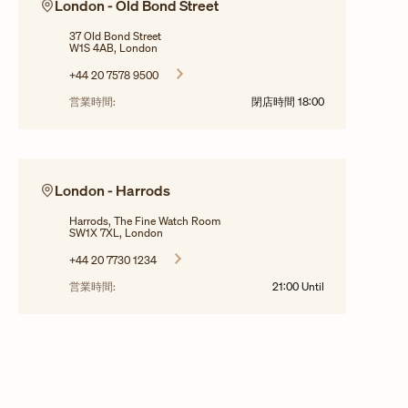
London - Old Bond Street
37 Old Bond Street
W1S 4AB, London
+44 20 7578 9500
営業時間:
閉店時間
18:00
London - Harrods
Harrods, The Fine Watch Room
SW1X 7XL, London
+44 20 7730 1234
営業時間:
21:00
Until