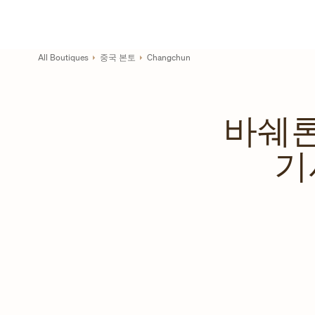
Skip to content
기업 웹사이트 링크
Return to Nav
All Boutiques
중국 본토
Changchun
바쉐론
기