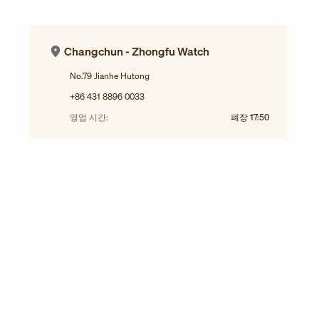
Changchun - Zhongfu Watch
No.79 Jianhe Hutong
+86 431 8896 0033
영업 시간:
폐장
17:50