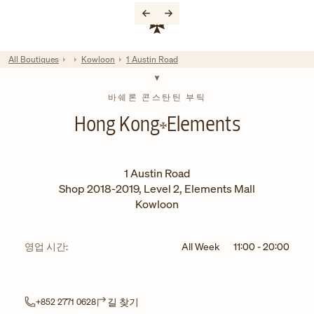
Skip to content
기업 웹사이트 링크
Return to Nav
All Boutiques
Kowloon
1 Austin Road
바쉐론 콘스탄틴 부틱
Hong Kong
Elements
1 Austin Road
Shop 2018-2019, Level 2, Elements Mall
Kowloon
영업 시간:
All Week
11:00
-
20:00
Link Opens in New Tab
길 찾기
+852 2771 0628