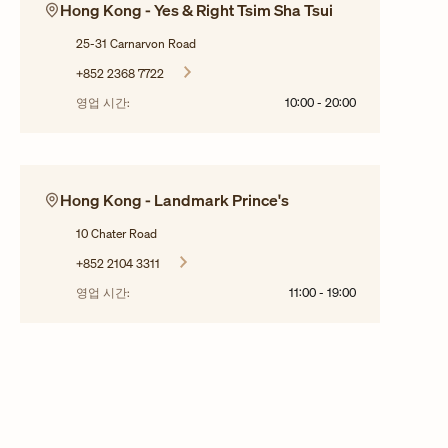
Hong Kong - Yes & Right Tsim Sha Tsui
25-31 Carnarvon Road
+852 2368 7722
영업 시간:
10:00
-
20:00
Hong Kong - Landmark Prince's
10 Chater Road
+852 2104 3311
영업 시간:
11:00
-
19:00