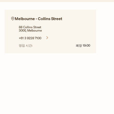
Melbourne - Collins Street
88 Collins Street
3000, Melbourne
+61 3 9228 7100
영업 시간:
폐장
19:00