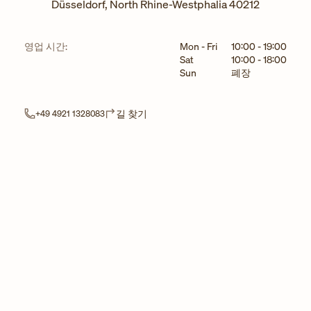
Düsseldorf
,
North Rhine-Westphalia
40212
요일
시간
영업 시간:
Mon - Fri
10:00
-
19:00
Sat
10:00
-
18:00
Sun
폐장
Link Opens in New Tab
길 찾기
+49 4921 1328083