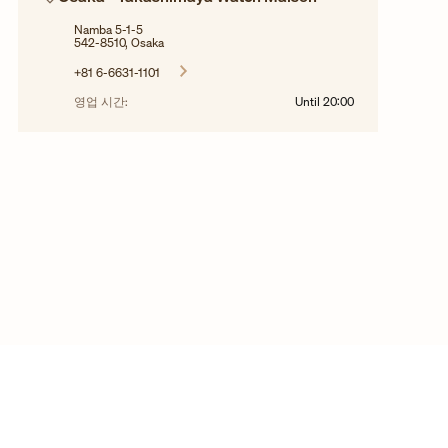
Namba 5-1-5
542-8510, Osaka
+81 6-6631-1101
영업 시간:
Until
20:00
©2025 Vacheron Constantin