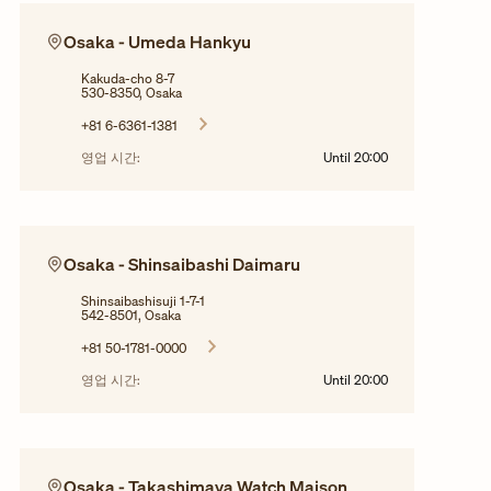
Osaka - Umeda Hankyu
Kakuda-cho 8-7
530-8350, Osaka
+81 6-6361-1381
영업 시간:
Until
20:00
Osaka - Shinsaibashi Daimaru
Shinsaibashisuji 1-7-1
542-8501, Osaka
+81 50-1781-0000
영업 시간:
Until
20:00
Osaka - Takashimaya Watch Maison