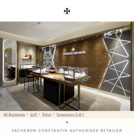
Skip to content
기업 웹사이트 링크
Return to Nav
All Boutiques
일본
Tokyo
Toranomon 5-8-1
VACHERON CONSTANTIN AUTHORISED RETAILER