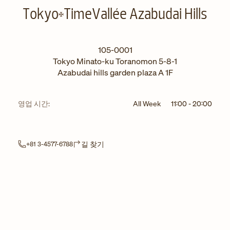
Tokyo
TimeVallée Azabudai Hills
105-0001
Tokyo
Minato-ku
Toranomon 5-8-1
Azabudai hills garden plaza A 1F
영업 시간:
All Week
11:00
-
20:00
Link Opens in New Tab
길 찾기
+81 3-4577-6788