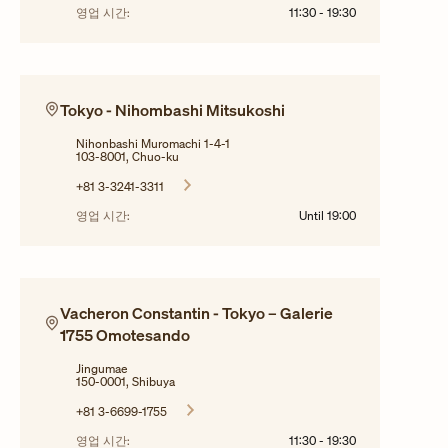
영업 시간:
11:30
-
19:30
Tokyo - Nihombashi Mitsukoshi
Nihonbashi Muromachi 1-4-1
103-8001, Chuo-ku
+81 3-3241-3311
영업 시간:
Until
19:00
Vacheron Constantin - Tokyo – Galerie
1755 Omotesando
Jingumae
150-0001, Shibuya
+81 3-6699-1755
영업 시간:
11:30
-
19:30