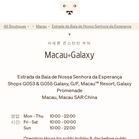
Skip to content
기업 웹사이트 링크
Return to Nav
All Boutiques
Macau
Estrada da Baía de Nossa Senhora da Esperança
바쉐론 콘스탄틴 부틱
Macau
Galaxy
Estrada da Baía de Nossa Senhora da Esperança
Shops G053 & G055 Galaxy, G/F, Macau™ Resort, Galaxy
Promenade
Macau
,
Macau SAR China
요일
시간
영업
Mon - Thu
10:00
-
22:00
시간:
Fri - Sat
10:00
-
00:00
Sun
10:00
-
22:00
Operation Hours for public holiday & day before public