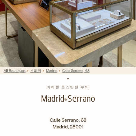
All Boutiques
스페인
Madrid
Calle Serrano, 68
바쉐론 콘스탄틴 부틱
Madrid
Serrano
Calle Serrano, 68
Madrid
,
28001