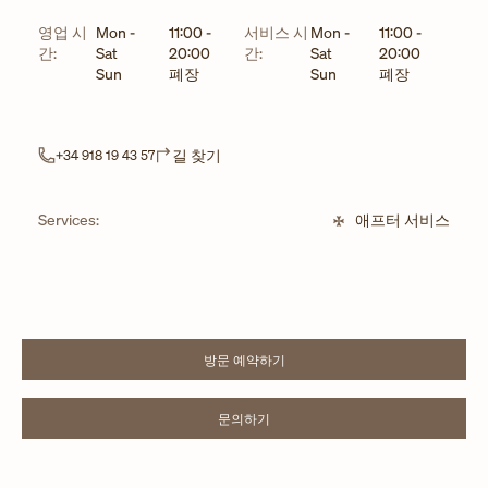
요일
시간
요일
시간
영업 시
Mon -
11:00
-
서비스 시
Mon -
11:00
-
간:
Sat
20:00
간:
Sat
20:00
Sun
폐장
Sun
폐장
Link Opens in New Tab
길 찾기
+34 918 19 43 57
Services:
애프터 서비스
방문 예약하기
LINK OPENS IN NEW TAB
문의하기
LINK OPENS IN NEW TAB