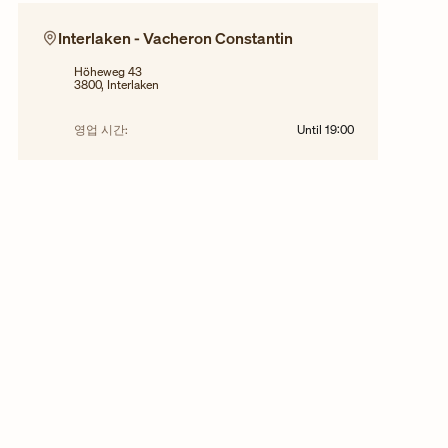
Interlaken - Vacheron Constantin
Höheweg 43
3800, Interlaken
영업 시간:
Until
19:00