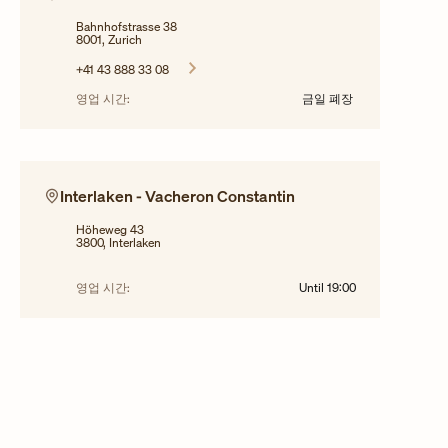
Bahnhofstrasse 38
8001, Zurich
+41 43 888 33 08
영업 시간:
금일 폐장
Interlaken - Vacheron Constantin
Höheweg 43
3800, Interlaken
영업 시간:
Until
19:00