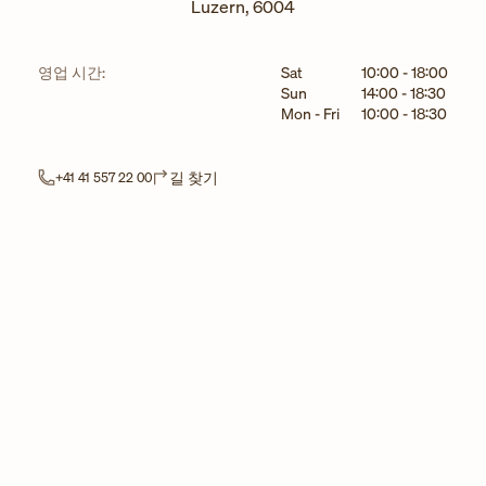
Luzern
,
6004
요일
시간
영업 시간:
Sat
10:00
-
18:00
Sun
14:00
-
18:30
Mon - Fri
10:00
-
18:30
Link Opens in New Tab
길 찾기
+41 41 557 22 00