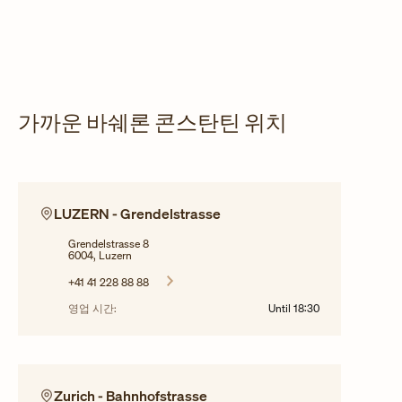
가까운 바쉐론 콘스탄틴 위치
LUZERN - Grendelstrasse
Grendelstrasse 8
6004, Luzern
+41 41 228 88 88
영업 시간:
Until
18:30
Zurich - Bahnhofstrasse