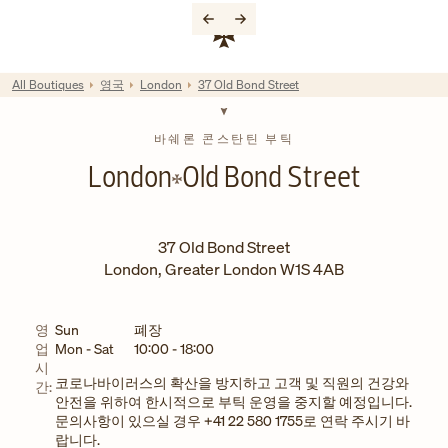
Skip to content
기업 웹사이트 링크
Return to Nav
All Boutiques
영국
London
37 Old Bond Street
바쉐론 콘스탄틴 부틱
London
Old Bond Street
37 Old Bond Street
London
,
Greater London
W1S 4AB
요일
시간
영
Sun
폐장
업
Mon - Sat
10:00
-
18:00
시
코로나바이러스의 확산을 방지하고 고객 및 직원의 건강와
간:
안전을 위하여 한시적으로 부틱 운영을 중지할 예정입니다.
문의사항이 있으실 경우 +41 22 580 1755로 연락 주시기 바
랍니다.