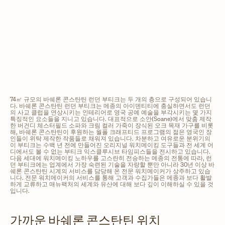
74㎡ 규모의 바쉐론 콘스탄틴 런던 부티크는 두 개의 층으로 구성되어 있습니
다. 바쉐론 콘스탄틴 런던 부티크는 메종의 아이덴티티에 충실하면서도 런던
의 사교 클럽을 연상시키는 인테리어로 영국 공예 예술을 부각시키는 몇 가지
특징적인 요소들을 지니고 있습니다. 대표적으로 소안(Soane)에서 맞춤 제작
한 버건디 체스터필드 소파와 크림 컬러 가죽이 장식된 오크 목재 가구를 비롯
해, 바쉐론 콘스탄틴이 후원하는 월폴 크래프티드 프로그램의 젊은 영국인 장
인들이 위탁 제작한 작품들로 채워져 있습니다. 차분하고 여유로운 분위기의
이 부티크는 수백 년 전에 만들어진 오리지널 워치메이킹 도구들과 전 세계 어
디에서도 볼 수 없는 부티크 익스클루시브 타임피스들을 전시하고 있습니다.
다음 세대에 워치메이킹 노하우를 고스란히 전승하는 메종의 전통에 따라, 런
던 부티크에는 업계에서 가장 숙련된 기술을 자랑할 뿐만 아니라 30년 이상 바
쉐론 콘스탄틴 시계의 서비스를 담당해 온 전문 워치메이커가 상주하고 있습
니다. 전문 워치메이커의 서비스를 통해 고객과 수집가들은 메종과 보다 활발
하게 교류하고 매뉴팩처의 세계와 유산에 대해 보다 깊이 이해하실 수 있을 것
입니다.
가까운 바쉐론 콘스탄틴 위치