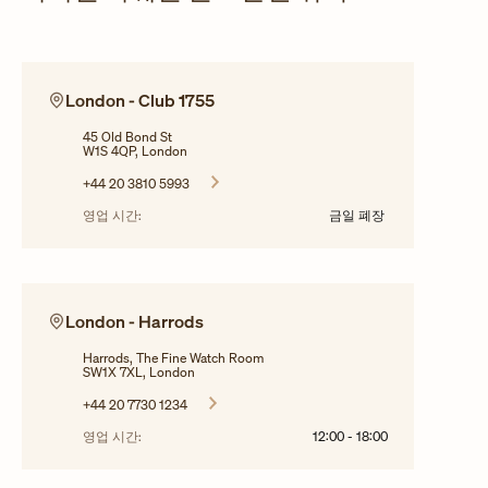
London - Club 1755
45 Old Bond St
W1S 4QP, London
+44 20 3810 5993
영업 시간:
금일 폐장
London - Harrods
Harrods, The Fine Watch Room
SW1X 7XL, London
+44 20 7730 1234
영업 시간:
12:00
-
18:00