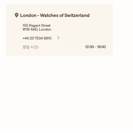
London - Watches of Switzerland
155 Regent Street
W1B 4AD, London
+44 20 7534 9810
영업 시간:
12:00
-
18:00