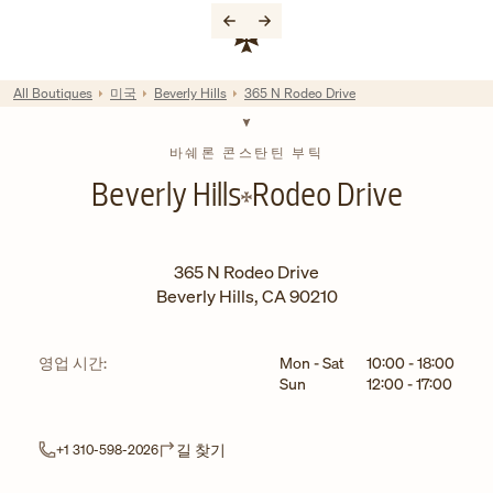
Skip to content
기업 웹사이트 링크
Return to Nav
All Boutiques
미국
Beverly Hills
365 N Rodeo Drive
바쉐론 콘스탄틴 부틱
Beverly Hills
Rodeo Drive
365 N Rodeo Drive
Beverly Hills
,
CA
90210
요일
시간
영업 시간:
Mon - Sat
10:00
-
18:00
Sun
12:00
-
17:00
Link Opens in New Tab
길 찾기
+1 310-598-2026