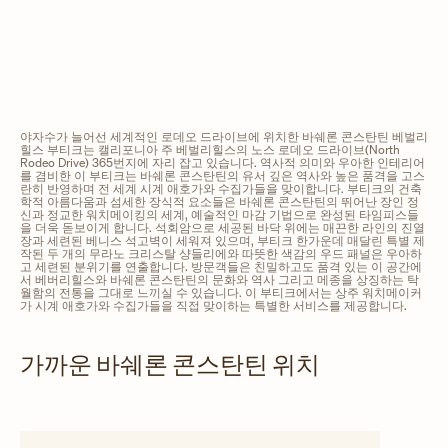
야자수가 늘어선 세계적인 로데오 드라이브에 위치한 바쉐론 콘스탄틴 베벌리
힐스 부티크는 캘리포니아 주 베벌리힐스의 노스 로데오 드라이브(North
Rodeo Drive) 365번지에 자리 잡고 있습니다. 역사적 의미와 우아한 인테리어
를 겸비한 이 부티크는 바쉐론 콘스탄틴의 유서 깊은 역사와 높은 품격을 고스
란히 반영하며 전 세계 시계 애호가와 수집가들을 맞이합니다. 부티크의 건축
학적 아름다움과 섬세한 장식적 요소들은 바쉐론 콘스탄틴의 뛰어난 장인 정
신과 정교한 워치메이킹의 세계, 예술적인 마감 기법으로 완성된 타임피스들
을 더욱 돋보이게 합니다. 석회암으로 세공된 바닥 위에는 매끈한 라인의 진열
장과 세련된 베니스 석고벽이 세워져 있으며, 부티크 한가운데 매달린 특별 제
작된 두 개의 무라노 크리스탈 샹들리에와 따뜻한 색감의 우드 패널은 우아하
고 세련된 분위기를 연출합니다. 방문객들은 친밀하고도 품격 있는 이 공간에
서 베버리힐스와 바쉐론 콘스탄틴의 문화와 역사 그리고 메종을 상징하는 탁
월함의 전통을 그대로 느끼실 수 있습니다. 이 부티크에서는 상주 워치메이커
가 시계 애호가와 수집가들을 직접 맞이하는 특별한 서비스를 제공합니다.
가까운 바쉐론 콘스탄틴 위치