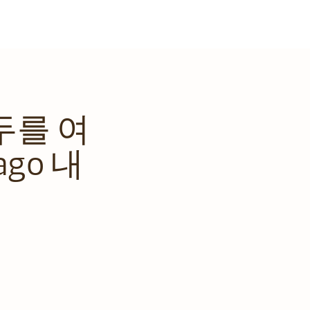
두를 여
go 내