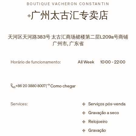
BOUTIQUE VACHERON CONSTANTIN
广州太古汇专卖店
天河区天河路383号 太古汇商场裙楼第二层L209a号商铺
广州市
,
广东省
Horário de funcionamento:
All Week
10:00
-
22:00
Link Opens in New Tab
Como chegar
+86 20 3880 8007
Services:
Serviços pós-venda
Gravação a seco
Relojoeiro
Gravação