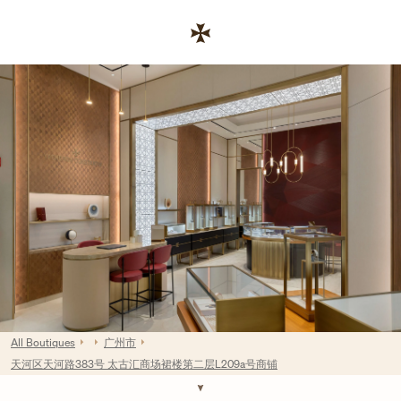
Skip to content
Link para site corporativo
Return to Nav
All Boutiques
广州市
天河区天河路383号 太古汇商场裙楼第二层L209a号商铺